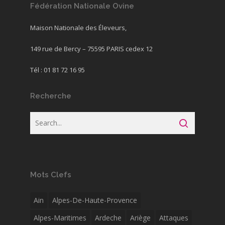
Fédération Nationale Ovine
Maison Nationale des Éleveurs,
149 rue de Bercy – 75595 PARIS cedex 12
Tél : 01 81 72 16 95
Recherche
Mots Clefs
Ain
Alpes-De-Haute-Provence
Alpes-Maritimes
Ardeche
Ariège
Attaques