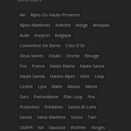
Mots Clefs
Ain
Alpes-De-Haute-Provence
Alpes-Maritimes
Ardeche
Ariège
Attaques
Aude
Aveyron
Belgique
Convention De Berne
Cote-D'Or
Deux-Sevres
Doubs
Drome
Elevage
Fno
France
Haute-Marne
Haute-Saone
Haute-Savoie
Hautes-Alpes
Isère
Loup
Lozère
Lynx
Maire
Meuse
Nièvre
Ours
Pastoralisme
Plan Loup
Pna
Protection
Prédation
Saone-Et-Loire
Savoie
Seine-Maritime
Suisse
Tarn
USAPR
Var
Vaucluse
Victimes
Vosges