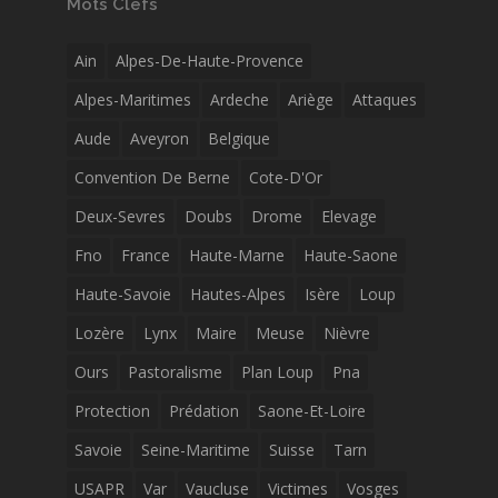
Mots Clefs
Ain
Alpes-De-Haute-Provence
Alpes-Maritimes
Ardeche
Ariège
Attaques
Aude
Aveyron
Belgique
Convention De Berne
Cote-D'Or
Deux-Sevres
Doubs
Drome
Elevage
Fno
France
Haute-Marne
Haute-Saone
Haute-Savoie
Hautes-Alpes
Isère
Loup
Lozère
Lynx
Maire
Meuse
Nièvre
Ours
Pastoralisme
Plan Loup
Pna
Protection
Prédation
Saone-Et-Loire
Savoie
Seine-Maritime
Suisse
Tarn
USAPR
Var
Vaucluse
Victimes
Vosges