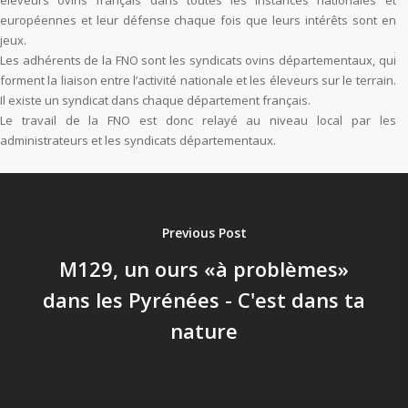
éleveurs ovins français dans toutes les Instances nationales et
européennes et leur défense chaque fois que leurs intérêts sont en
jeux.
Les adhérents de la FNO sont les syndicats ovins départementaux, qui
forment la liaison entre l’activité nationale et les éleveurs sur le terrain.
Il existe un syndicat dans chaque département français.
Le travail de la FNO est donc relayé au niveau local par les
administrateurs et les syndicats départementaux.
Previous Post
M129, un ours «à problèmes»
dans les Pyrénées - C'est dans ta
nature