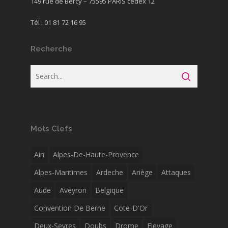
149 rue de Bercy – 75595 PARIS cedex 12
Tél : 01 81 72 16 95
Recherche
Mots Clefs
Ain
Alpes-De-Haute-Provence
Alpes-Maritimes
Ardeche
Ariège
Attaques
Aude
Aveyron
Belgique
Convention De Berne
Cote-D'Or
Deux-Sevres
Doubs
Drome
Elevage