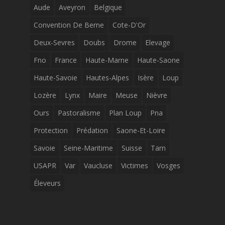
Aude
Aveyron
Belgique
Convention De Berne
Cote-D'Or
Deux-Sevres
Doubs
Drome
Elevage
Fno
France
Haute-Marne
Haute-Saone
Haute-Savoie
Hautes-Alpes
Isère
Loup
Lozère
Lynx
Maire
Meuse
Nièvre
Ours
Pastoralisme
Plan Loup
Pna
Protection
Prédation
Saone-Et-Loire
Savoie
Seine-Maritime
Suisse
Tarn
USAPR
Var
Vaucluse
Victimes
Vosges
Éleveurs