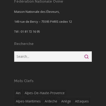
Fédération Nationale Ovine
Maison Nationale des Éleveurs,
149 rue de Bercy – 75595 PARIS cedex 12
Tél : 01 81 72 16 95
Recherche
Mots Clefs
Ain
Alpes-De-Haute-Provence
Alpes-Maritimes
Ardeche
Ariège
Attaques