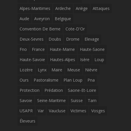
Alpes-Maritimes
Ardeche
Ariège
Attaques
Aude
Aveyron
Belgique
Convention De Berne
Cote-D'Or
Deux-Sevres
Doubs
Drome
Elevage
Fno
France
Haute-Marne
Haute-Saone
Haute-Savoie
Hautes-Alpes
Isère
Loup
Lozère
Lynx
Maire
Meuse
Nièvre
Ours
Pastoralisme
Plan Loup
Pna
Protection
Prédation
Saone-Et-Loire
Savoie
Seine-Maritime
Suisse
Tarn
USAPR
Var
Vaucluse
Victimes
Vosges
Éleveurs