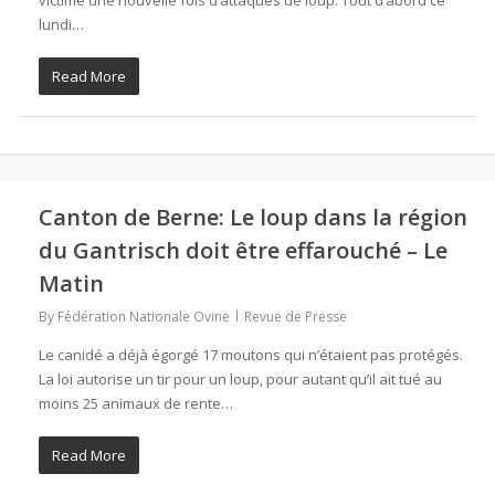
victime une nouvelle fois d’attaques de loup. Tout d’abord ce
lundi…
Read More
Canton de Berne: Le loup dans la région
du Gantrisch doit être effarouché – Le
Matin
By
Fédération Nationale Ovine
Revue de Presse
Le canidé a déjà égorgé 17 moutons qui n’étaient pas protégés.
La loi autorise un tir pour un loup, pour autant qu’il ait tué au
moins 25 animaux de rente…
Read More