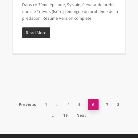
Dans ce 3ème épisode, Sylvain, éleveur de brebis
dans le Trièves (Isère), témoigne du problème de la
prédation. Résumé Version complète
Read More
Previous
1
4
5
7
8
…
6
19
Next
…