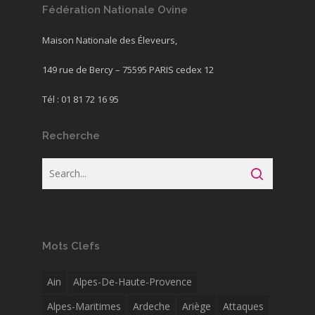
Fédération Nationale Ovine
Maison Nationale des Éleveurs,
149 rue de Bercy – 75595 PARIS cedex 12
Tél : 01 81 72 16 95
Recherche
Mots Clefs
Ain
Alpes-De-Haute-Provence
Alpes-Maritimes
Ardeche
Ariège
Attaques