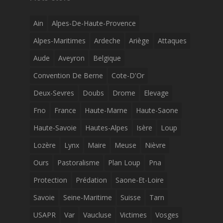
Ain
Alpes-De-Haute-Provence
Alpes-Maritimes
Ardeche
Ariège
Attaques
Aude
Aveyron
Belgique
Convention De Berne
Cote-D'Or
Deux-Sevres
Doubs
Drome
Elevage
Fno
France
Haute-Marne
Haute-Saone
Haute-Savoie
Hautes-Alpes
Isère
Loup
Lozère
Lynx
Maire
Meuse
Nièvre
Ours
Pastoralisme
Plan Loup
Pna
Protection
Prédation
Saone-Et-Loire
Savoie
Seine-Maritime
Suisse
Tarn
USAPR
Var
Vaucluse
Victimes
Vosges