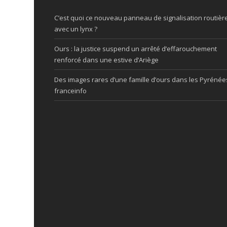
C’est quoi ce nouveau panneau de signalisation routièr
avec un lynx ?
Ours : la justice suspend un arrêté d’effarouchement
renforcé dans une estive d’Ariège
Des images rares d’une famille d’ours dans les Pyrénée
franceinfo