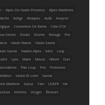
n
Alpes-De-Haute-Provence
Alpes-Maritimes
rdeche
Ariège
Attaques
Aude
Aveyron
elgique
Convention De Berne
Cote-D'Or
eux-Sevres
Doubs
Drome
Elevage
Fno
rance
Haute-Marne
Haute-Saone
aute-Savoie
Hautes-Alpes
Isère
Loup
ozère
Lynx
Maire
Meuse
Nièvre
Ours
astoralisme
Plan Loup
Pna
Protection
rédation
Saone-Et-Loire
Savoie
eine-Maritime
Suisse
Tarn
USAPR
Var
aucluse
Victimes
Vosges
Éleveurs