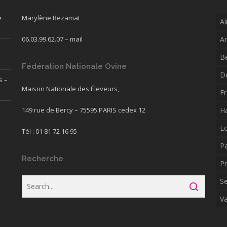
e
Marylène Bezamat
Ai
06.03.99.62.07 –
mail
A
B
Fédération Nationale Ovine
D
s –
Maison Nationale des Éleveurs,
F
149 rue de Bercy – 75595 PARIS cedex 12
H
L
Tél : 01 81 72 16 95
P
Recherche
P
S
V