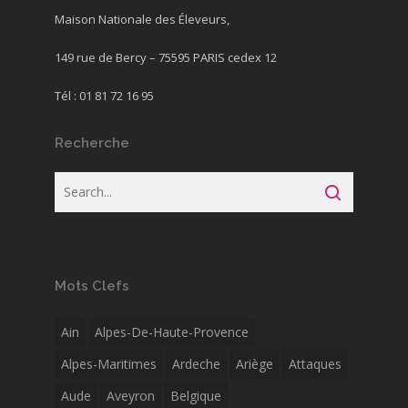
Maison Nationale des Éleveurs,
149 rue de Bercy – 75595 PARIS cedex 12
Tél : 01 81 72 16 95
Recherche
Mots Clefs
Ain
Alpes-De-Haute-Provence
Alpes-Maritimes
Ardeche
Ariège
Attaques
Aude
Aveyron
Belgique