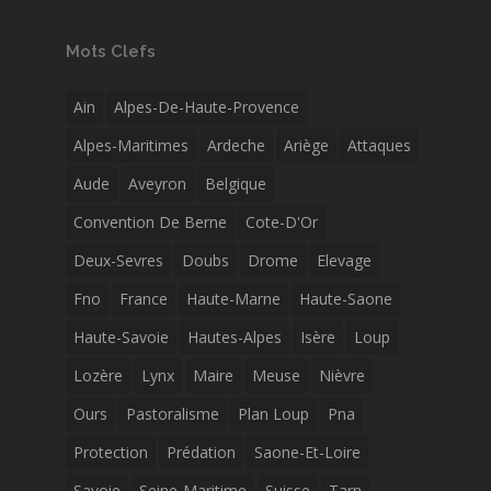
Mots Clefs
Ain
Alpes-De-Haute-Provence
Alpes-Maritimes
Ardeche
Ariège
Attaques
Aude
Aveyron
Belgique
Convention De Berne
Cote-D'Or
Deux-Sevres
Doubs
Drome
Elevage
Fno
France
Haute-Marne
Haute-Saone
Haute-Savoie
Hautes-Alpes
Isère
Loup
Lozère
Lynx
Maire
Meuse
Nièvre
Ours
Pastoralisme
Plan Loup
Pna
Protection
Prédation
Saone-Et-Loire
Savoie
Seine-Maritime
Suisse
Tarn