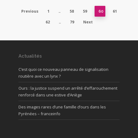
Previous
1
58
59
61
…
60
62
79
Next
…
Actualités
C’est quoi ce nouveau panneau de signalisation
routière avec un lynx ?
Ours : la justice suspend un arrêté d’effarouchement
renforcé dans une estive d’Ariège
Des images rares d’une famille d’ours dans les
Pyrénées – franceinfo