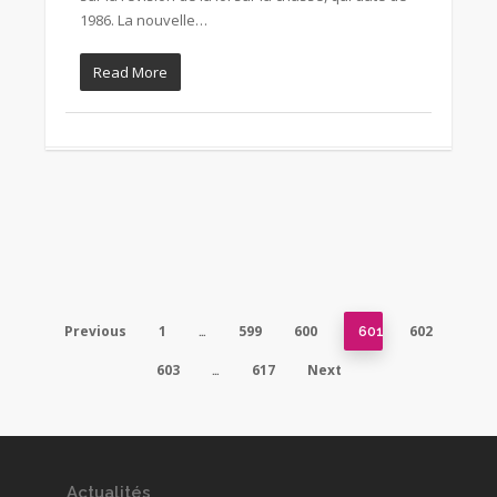
1986. La nouvelle…
Read More
Previous
1
599
600
602
…
601
603
617
Next
…
Actualités