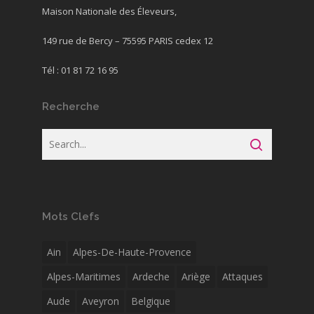
Maison Nationale des Éleveurs,
149 rue de Bercy – 75595 PARIS cedex 12
Tél : 01 81 72 16 95
Recherche
Mots Clefs
Ain
Alpes-De-Haute-Provence
Alpes-Maritimes
Ardeche
Ariège
Attaques
Aude
Aveyron
Belgique