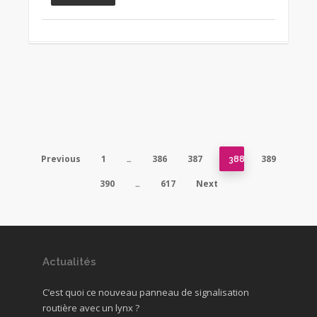
Previous
1
386
387
389
…
388
390
617
Next
…
Actualités
C’est quoi ce nouveau panneau de signalisation
routière avec un lynx ?