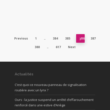
Previous
1
384
385
387
…
386
388
617
Next
…
Actualités
C’est quoi ce nouveau panneau de signalisation
routière avec un lynx ?
Ours : la justice suspend un arrêté d’effarouchement
renforcé dans une estive d’Ariège