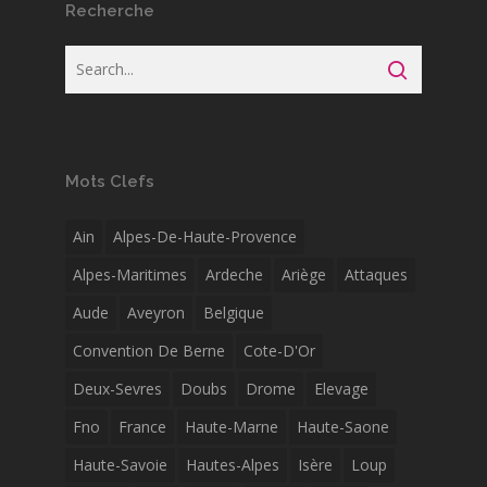
Recherche
Mots Clefs
Ain
Alpes-De-Haute-Provence
Alpes-Maritimes
Ardeche
Ariège
Attaques
Aude
Aveyron
Belgique
Convention De Berne
Cote-D'Or
Deux-Sevres
Doubs
Drome
Elevage
Fno
France
Haute-Marne
Haute-Saone
Haute-Savoie
Hautes-Alpes
Isère
Loup