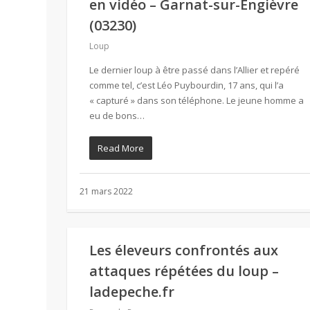
en vidéo – Garnat-sur-Engièvre
(03230)
Loup
Le dernier loup à être passé dans l’Allier et repéré
comme tel, c’est Léo Puybourdin, 17 ans, qui l’a
« capturé » dans son téléphone. Le jeune homme a
eu de bons…
Read More
21 mars 2022
Les éleveurs confrontés aux
attaques répétées du loup –
ladepeche.fr