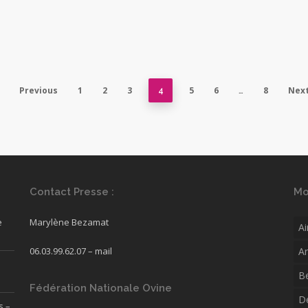
Previous
1
2
3
5
6
8
Nex
4
…
Contact Presse :
Mo
e
Marylène Bezamat
Ai
06.03.99.62.07 –
mail
A
B
Fédération Nationale Ovine
D
s –