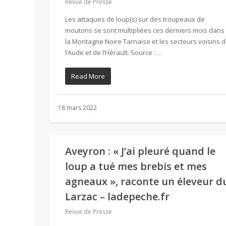
Revue de Presse
Les attaques de loup(s) sur des troupeaux de
moutons se sont multipliées ces derniers mois dans
la Montagne Noire Tarnaise et les secteurs voisins 
l’Aude et de l’Hérault. Source :…
Read More
18 mars 2022
Aveyron : « J’ai pleuré quand le
loup a tué mes brebis et mes
agneaux », raconte un éleveur d
Larzac – ladepeche.fr
Revue de Presse