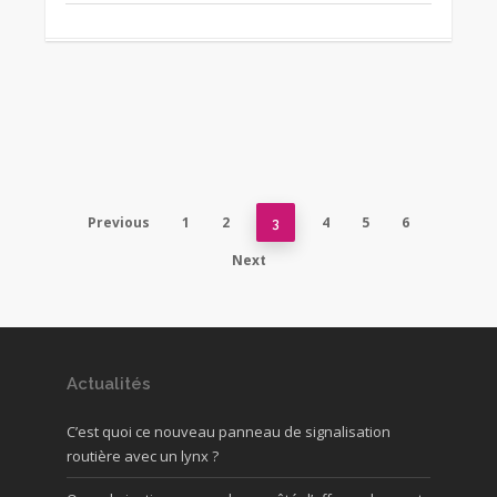
Previous
1
2
4
5
6
3
Next
Actualités
C’est quoi ce nouveau panneau de signalisation
routière avec un lynx ?