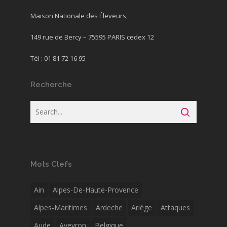
Maison Nationale des Éleveurs,
149 rue de Bercy – 75595 PARIS cedex 12
Tél : 01 81 72 16 95
Recherche
Mots Clefs
Ain
Alpes-De-Haute-Provence
Alpes-Maritimes
Ardeche
Ariège
Attaques
Aude
Aveyron
Belgique