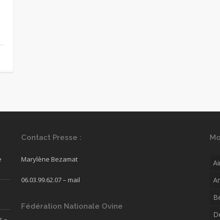
Contact Presse :
Mo
e
Marylène Bezamat
Ai
06.03.99.62.07 –
mail
A
B
Fédération Nationale Ovine
D
s –