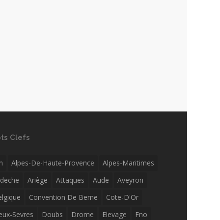
ts Clefs
n
Alpes-De-Haute-Provence
Alpes-Maritimes
rdeche
Ariège
Attaques
Aude
Aveyron
elgique
Convention De Berne
Cote-D'Or
eux-Sevres
Doubs
Drome
Elevage
Fno