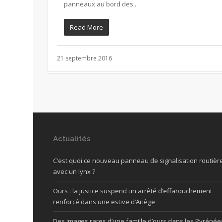
panneaux au bord des...
Read More
21 septembre 2016
Actualités
C’est quoi ce nouveau panneau de signalisation routièr
avec un lynx ?
Ours : la justice suspend un arrêté d’effarouchement
renforcé dans une estive d’Ariège
Des images rares d’une famille d’ours dans les Pyrénée