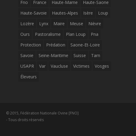
Fno
France
Haute-Marne
Haute-Saone
Haute-Savoie
Hautes-Alpes
Isère
Loup
Lozère
Lynx
Maire
Meuse
Nièvre
Ours
Pastoralisme
Plan Loup
Pna
Protection
Prédation
Saone-Et-Loire
Savoie
Seine-Maritime
Suisse
Tarn
USAPR
Var
Vaucluse
Victimes
Vosges
Éleveurs
© 2015, Fédération Nationale Ovine [FNO]
- Tous droits réservés