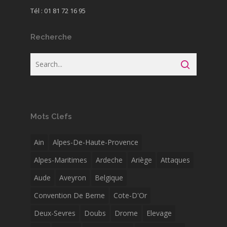
Tél : 01 81 72 16 95
Recherche
Mots Clefs
Ain
Alpes-De-Haute-Provence
Alpes-Maritimes
Ardeche
Ariège
Attaques
Aude
Aveyron
Belgique
Convention De Berne
Cote-D'Or
Deux-Sevres
Doubs
Drome
Elevage