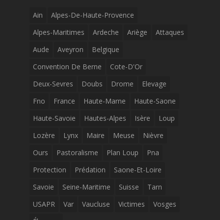
Ain
Alpes-De-Haute-Provence
Alpes-Maritimes
Ardeche
Ariège
Attaques
Aude
Aveyron
Belgique
Convention De Berne
Cote-D'Or
Deux-Sevres
Doubs
Drome
Elevage
Fno
France
Haute-Marne
Haute-Saone
Haute-Savoie
Hautes-Alpes
Isère
Loup
Lozère
Lynx
Maire
Meuse
Nièvre
Ours
Pastoralisme
Plan Loup
Pna
Protection
Prédation
Saone-Et-Loire
Savoie
Seine-Maritime
Suisse
Tarn
USAPR
Var
Vaucluse
Victimes
Vosges