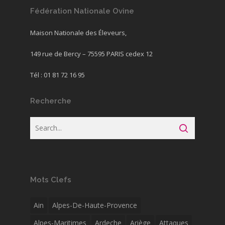
Fédération Nationale Ovine
Maison Nationale des Éleveurs,
149 rue de Bercy – 75595 PARIS cedex 12
Tél : 01 81 72 16 95
Recherche
Mots Clefs
Ain
Alpes-De-Haute-Provence
Alpes-Maritimes
Ardeche
Ariège
Attaques