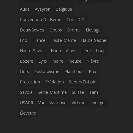
Aude
Aveyron
Belgique
Convention De Berne
Cote-D'Or
Deux-Sevres
Doubs
Drome
Elevage
Fno
France
Haute-Marne
Haute-Saone
Haute-Savoie
Hautes-Alpes
Isère
Loup
Lozère
Lynx
Maire
Meuse
Nièvre
Ours
Pastoralisme
Plan Loup
Pna
Protection
Prédation
Saone-Et-Loire
Savoie
Seine-Maritime
Suisse
Tarn
USAPR
Var
Vaucluse
Victimes
Vosges
Éleveurs