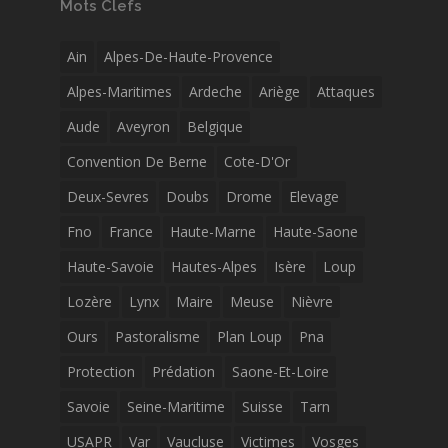
Mots Clefs
Ain
Alpes-De-Haute-Provence
Alpes-Maritimes
Ardeche
Ariège
Attaques
Aude
Aveyron
Belgique
Convention De Berne
Cote-D'Or
Deux-Sevres
Doubs
Drome
Elevage
Fno
France
Haute-Marne
Haute-Saone
Haute-Savoie
Hautes-Alpes
Isère
Loup
Lozère
Lynx
Maire
Meuse
Nièvre
Ours
Pastoralisme
Plan Loup
Pna
Protection
Prédation
Saone-Et-Loire
Savoie
Seine-Maritime
Suisse
Tarn
USAPR
Var
Vaucluse
Victimes
Vosges