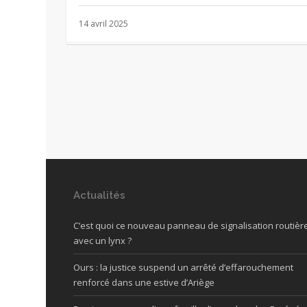
14 avril 2025
Actualités
C’est quoi ce nouveau panneau de signalisation routièr
avec un lynx ?
Ours : la justice suspend un arrêté d’effarouchement
renforcé dans une estive d’Ariège