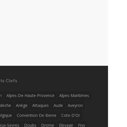
ts Clefs
n
Alpes-De-Haute-Provence
Alpes-Maritimes
rdeche
Ariège
Attaques
Aude
Aveyron
elgique
Convention De Berne
Cote-D'Or
eux-Sevres
Doubs
Drome
Elevage
Fno