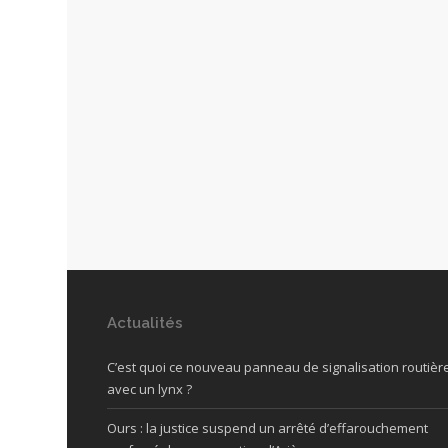
Actualités
C’est quoi ce nouveau panneau de signalisation routièr
avec un lynx ?
Ours : la justice suspend un arrêté d’effarouchement