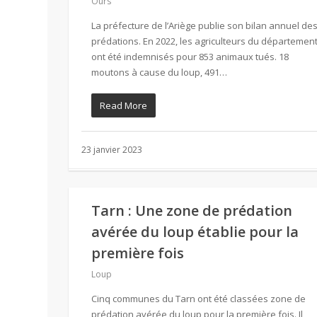
Ours
La préfecture de l’Ariège publie son bilan annuel de
prédations. En 2022, les agriculteurs du départemen
ont été indemnisés pour 853 animaux tués. 18
moutons à cause du loup, 491…
Read More
23 janvier 2023
Tarn : Une zone de prédation
avérée du loup établie pour la
première fois
Loup
Cinq communes du Tarn ont été classées zone de
prédation avérée du loup pour la première fois. Il