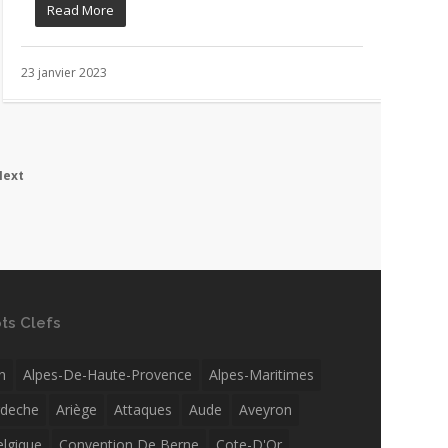
Read More
23 janvier 2023
Next
ts Clefs
n
Alpes-De-Haute-Provence
Alpes-Maritimes
rdeche
Ariège
Attaques
Aude
Aveyron
elgique
Convention De Berne
Cote-D'Or