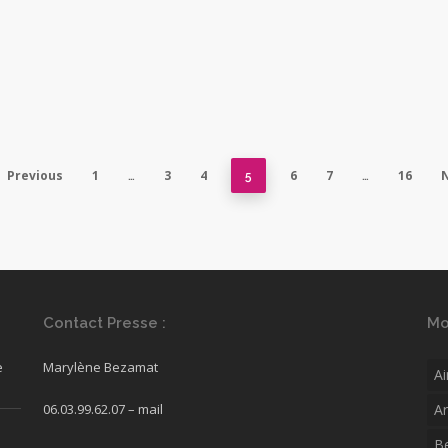
Previous
1
3
4
6
7
16
…
5
…
Contact Presse :
Mo
e
Marylène Bezamat
Ai
06.03.99.62.07 –
mail
A
B