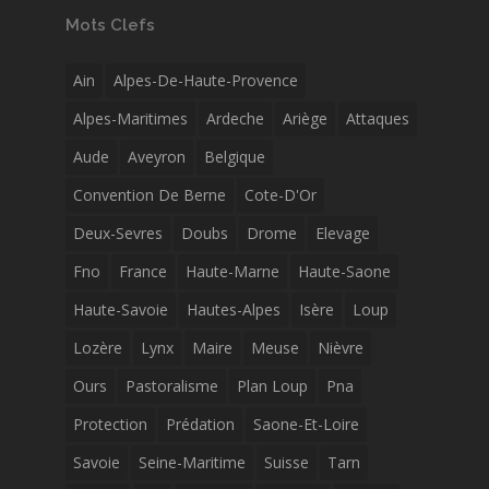
Mots Clefs
Ain
Alpes-De-Haute-Provence
Alpes-Maritimes
Ardeche
Ariège
Attaques
Aude
Aveyron
Belgique
Convention De Berne
Cote-D'Or
Deux-Sevres
Doubs
Drome
Elevage
Fno
France
Haute-Marne
Haute-Saone
Haute-Savoie
Hautes-Alpes
Isère
Loup
Lozère
Lynx
Maire
Meuse
Nièvre
Ours
Pastoralisme
Plan Loup
Pna
Protection
Prédation
Saone-Et-Loire
Savoie
Seine-Maritime
Suisse
Tarn