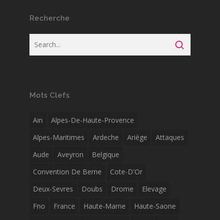
Recherche
Mots Clefs
Ain
Alpes-De-Haute-Provence
Alpes-Maritimes
Ardeche
Ariège
Attaques
Aude
Aveyron
Belgique
Convention De Berne
Cote-D'Or
Deux-Sevres
Doubs
Drome
Elevage
Fno
France
Haute-Marne
Haute-Saone